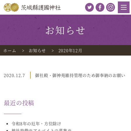
お知らせ
ホーム
お知らせ
2020年12月
2020.12.7
御社殿・御神苑維持管理のため御奉納のお願い
最近の投稿
令和8年の厄年・方位除け
神社助勤※アルバイトの募集※